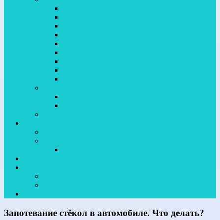
Покраска багажника автомобиля
Покраска бампера
Покраска двери автомобиля
Покраска капота
Покраска крыла автомобиля
Покраска крыши автомобиля
Покраска кузовных деталей
Покраска порогов автомобиля
Полная покраска
ПОЛИРОВКА
Полировка кузова автомобиля
Полировка фар автомобиля
Предпродажная подготовка автомобиля
О НАС
Политика конфиденциальности
ЮгКузоРемонт
ОТЗЫВЫ
ОЦЕНКА ПО ФОТО
Про автомобили
БЛОГ
Видеообзоры автомобилей
СТОИМОСТЬ РАБОТ
Запотевание стёкол в автомобиле. Что делать?