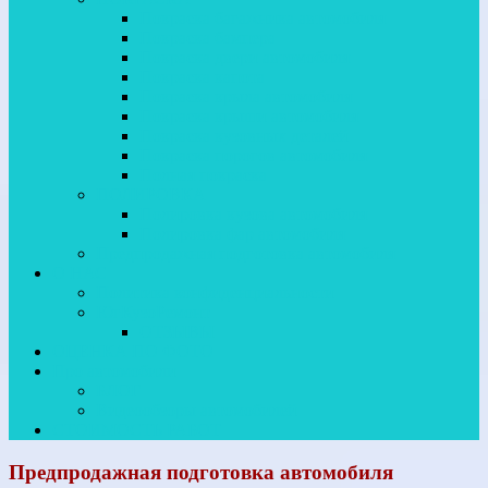
Покраска багажника автомобиля
Покраска бампера
Покраска двери автомобиля
Покраска капота
Покраска крыла автомобиля
Покраска крыши автомобиля
Покраска кузовных деталей
Покраска порогов автомобиля
Полная покраска
ПОЛИРОВКА
Полировка кузова автомобиля
Полировка фар автомобиля
Предпродажная подготовка автомобиля
О НАС
Политика конфиденциальности
ЮгКузоРемонт
ОТЗЫВЫ
ОЦЕНКА ПО ФОТО
Про автомобили
БЛОГ
Видеообзоры автомобилей
СТОИМОСТЬ РАБОТ
Предпродажная подготовка автомобиля