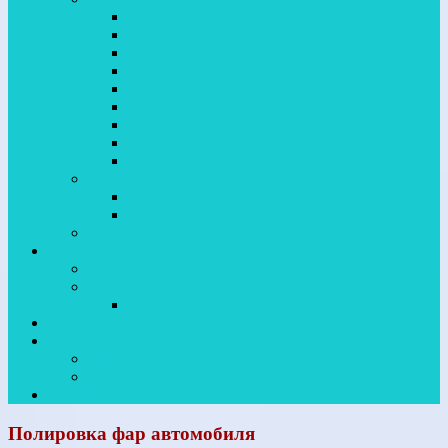
Покраска багажника автомобиля
Покраска бампера
Покраска двери автомобиля
Покраска капота
Покраска крыла автомобиля
Покраска крыши автомобиля
Покраска кузовных деталей
Покраска порогов автомобиля
Полная покраска
ПОЛИРОВКА
Полировка кузова автомобиля
Полировка фар автомобиля
Предпродажная подготовка автомобиля
О НАС
Политика конфиденциальности
ЮгКузоРемонт
ОТЗЫВЫ
ОЦЕНКА ПО ФОТО
Про автомобили
БЛОГ
Видеообзоры автомобилей
СТОИМОСТЬ РАБОТ
Полировка фар автомобиля