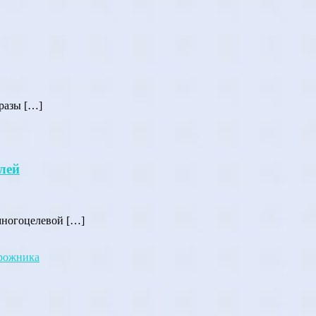
бразы […]
лей
о многоцелевой […]