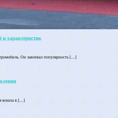
й и характеристик
тромобиль. Он завоевал популярность […]
коления
я вошла в […]