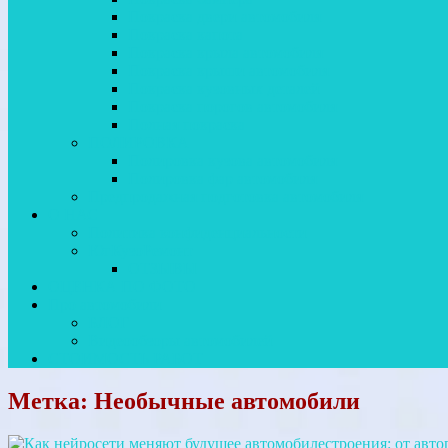
Покраска двери автомобиля
Покраска капота
Покраска крыла автомобиля
Покраска крыши автомобиля
Покраска кузовных деталей
Покраска порогов автомобиля
Полная покраска
ПОЛИРОВКА
Полировка кузова автомобиля
Полировка фар автомобиля
Предпродажная подготовка автомобиля
О НАС
Политика конфиденциальности
ЮгКузоРемонт
ОТЗЫВЫ
ОЦЕНКА ПО ФОТО
Про автомобили
БЛОГ
Видеообзоры автомобилей
СТОИМОСТЬ РАБОТ
Метка:
Необычные автомобили