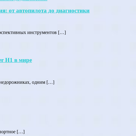
я: от автопилота до диагностики
ерспективных инструментов […]
r H1 в мире
внедорожниках, одним […]
спортное […]