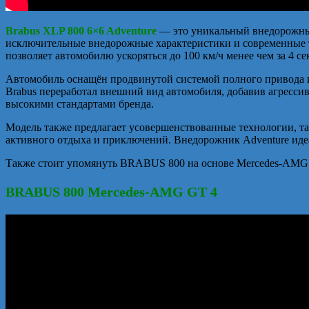
Brabus XLP 800 6×6 Adventure
— это уникальный внедорожный 
исключительные внедорожные характеристики и современные т
позволяет автомобилю ускоряться до 100 км/ч менее чем за 4 с
Автомобиль оснащён продвинутой системой полного привода и
Brabus переработал внешний вид автомобиля, добавив агресси
высокими стандартами бренда.
Модель также предлагает усовершенствованные технологии, так
активного отдыха и приключений. Внедорожник Adventure идеа
Также стоит упомянуть BRABUS 800 на основе Mercedes-AMG G
BRABUS 800 Mercedes-AMG GT 4