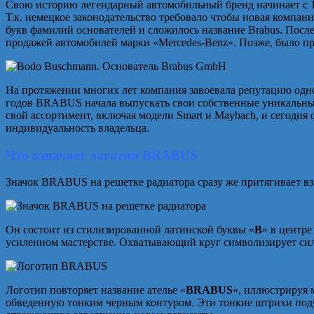
Свою историю легендарный автомобильный бренд начинает с 1
Т.к. немецкое законодательство требовало чтобы новая компани
букв фамилий основателей и сложилось название Brabus. Посл
продажей автомобилей марки «Mercedes-Benz». Позже, было п
На протяжении многих лет компания завоевала репутацию одно
годов BRABUS начала выпускать свои собственные уникальные
свой ассортимент, включая модели Smart и Maybach, и сегодня
индивидуальность владельца.
Что означает логотип BRABUS
Значок BRABUS на решетке радиатора сразу же притягивает вз
Он состоит из стилизированной латинской буквы «
В
» в центре
усиленном мастерстве. Охватывающий круг символизирует сил
Логотип повторяет название ателье «
BRABUS
«, иллюстрируя 
обведенную тонким черным контуром. Эти тонкие штрихи подч