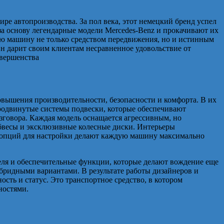
ре автопроизводства. За пол века, этот немецкий бренд успел
а основу легендарные модели Mercedes-Benz и прокачивают их
ую машину не только средством передвижения, но и истинным
 Он дарит своим клиентам несравненное удовольствие от
овышения производительности, безопасности и комфорта. В их
продвинутые системы подвески, которые обеспечивают
зговора. Каждая модель оснащается агрессивным, но
обвесы и эксклюзивные колесные диски. Интерьеры
о опций для настройки делают каждую машину максимально
теля и обеспечительные функции, которые делают вождение еще
гибридными вариантами.
В результате работы дизайнеров и
ть и статус. Это транспортное средство, в котором
ностями.