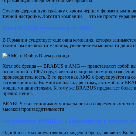
отражающую совершенно новые варианты.
Сочетая сдержанную графику с ярким черным фирменным знако
точной настройке. Логотип компании — это не просто украшение
Чем BRABUS отличается от AMG
В Германии существует еще одна компания, которая занимаетс
тюнингом внешности машины, увеличением мощности двигател
Хотя оба бренда — BRABUS и AMG — представляют собой выс
основанный в 1967 году, является официальным подразделение
производительность. В то время как AMG с фокусируется на 
эксклюзивность. Во многом благодаря этому, автомобили BRAB
мощными двигателями. К тому же BRABUS предлагает более ши
предпочтения.
BRABUS стал синонимом уникальности и современных технолог
высокой производительности.
Автомобили BRABUS: Совершенство в каждой де
Одной из самых впечатляющих моделей бренда является Brabus