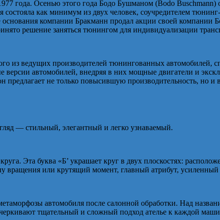
977 года. Осенью этого года Бодо Бушманом (Bodo Buschmann) 
я состояла как минимум из двух человек, соучредителем тюнинг-
е основания компании Бракманн продал акции своей компании Б
ринято решение заняться тюнингом для индивидуализации транс
го из ведущих производителей тюнингованных автомобилей, спе
 версии автомобилей, внедряя в них мощные двигатели и экскл
 он предлагает не только повысившую производительность, но и
гляд — стильный, элегантный и легко узнаваемый.
 круга. Эта буква «Б’ украшает круг в двух плоскостях: располо
у вращения или крутящий момент, главный атрибут, усиленный
метаморфозы автомобиля после салонной обработки. Над назван
еркивают тщательный и сложный подход ателье к каждой машин