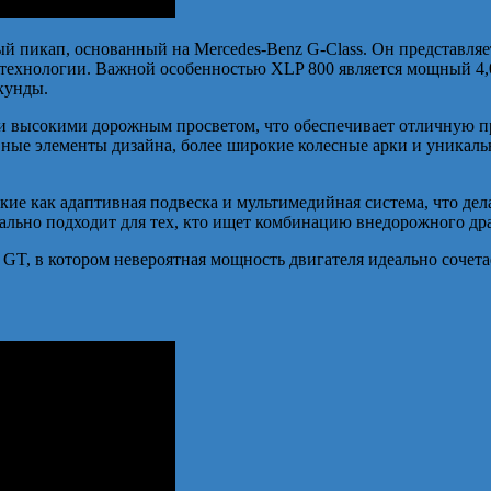
пикап, основанный на Mercedes-Benz G-Class. Он представляет
ехнологии. Важной особенностью XLP 800 является мощный 4,0-л
екунды.
 высокими дорожным просветом, что обеспечивает отличную пр
вные элементы дизайна, более широкие колесные арки и уникаль
ие как адаптивная подвеска и мультимедийная система, что дел
льно подходит для тех, кто ищет комбинацию внедорожного дра
T, в котором невероятная мощность двигателя идеально сочета