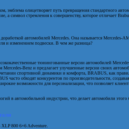
м, эмблема олицетворяет путь превращения стандартного автом
, а символ стремления к совершенству, которое отличает Brabus
я доработкой автомобилей Mercedes. Она называется Mercedes-
я и изменением подвески. В чем же разница?
ококачественные тюнингованные версии автомобилей Mercedes
м Mercedes-Benz и предлагает улучшенные версии своих автомо
сочетании спортивной динамики и комфорта, BRABUS, как прави
US часто обходят конкурентов по производительности, создавая
рокие возможности для персонализации, что позволяет клиент
ий в автомобильной индустрии, что делает автомобили этого 
тали
 XLP 800 6×6 Adventure.