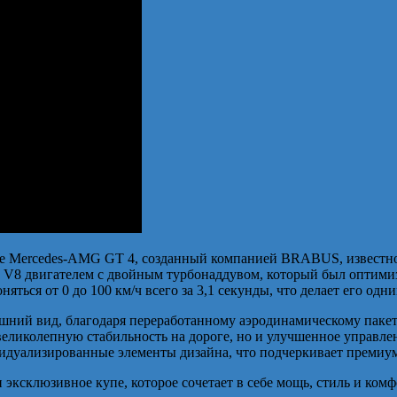
е Mercedes-AMG GT 4, созданный компанией BRABUS, известн
 V8 двигателем с двойным турбонаддувом, который был оптимизи
ться от 0 до 100 км/ч всего за 3,1 секунды, что делает его одн
ний вид, благодаря переработанному аэродинамическому пакет
еликолепную стабильность на дороге, но и улучшенное управлен
идуализированные элементы дизайна, что подчеркивает премиум
ксклюзивное купе, которое сочетает в себе мощь, стиль и комф