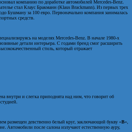
основал компанию по доработке автомобилей Mercedes-Benz.
ателье стал Клаус Бракманн (Klaus Brackmann). Из первых трех
одо Бушману за 100 евро. Первоначально компания занималась
портных средств.
циализируясь на моделях Mercedes-Benz. В начале 1980-х
юзивные детали интерьера. С годами бренд смог расширить
 высококачественный стиль, который отражает
жена внутри и слегка приподнята над ним, что говорит об
 студией.
ием размещен девственно белый круг, заключающий букву «
B
«,
е. Автомобили после салона излучают естественную ауру,