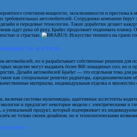
вероятного сочетания мощности, эксклюзивности и престижа в ми
х требовательных автолюбителей. Сотрудники компании берут з
 дизайн и передовые технологии. Такие доработки делают кажд
оскошь идут рука об руку, Брабус продолжает поднимать планку.
ьностью и страстью.
мощность и стиль
м автомобилей, но и разрабатывает собственные решения для п
оторых моделях могут выдавать более 800 лошадиных сил, но и 
оростях.
Дизайн автомобилей Брабус — это отдельная тема для ра
 такие как специальные решетки радиатора, аэродинамические 
окачественные материалы, индивидуальная отделка и множеств
ии, включая системы мультимедиа, адаптивные ассистенты води
 экологии и предлагает некоторые модели с электрическими и 
 а уникальный продукт, который подчеркивает их индивидуальнос
влять не только своим дизайном, но и технологическими возмож
индустрии