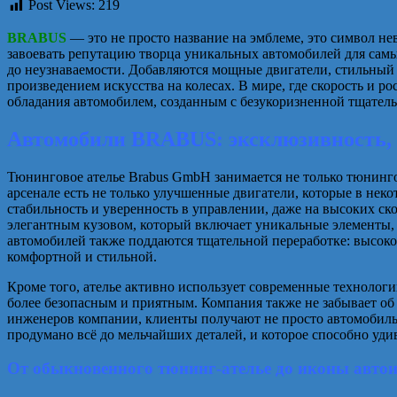
Post Views:
219
BRABUS
— это не просто название на эмблеме, это символ не
завоевать репутацию творца уникальных автомобилей для самы
до неузнаваемости. Добавляются мощные двигатели, стильный
произведением искусства на колесах. В мире, где скорость и р
обладания автомобилем, созданным с безукоризненной тщател
Автомобили BRABUS: эксклюзивность, 
Тюнинговое ателье Brabus GmbH занимается не только тюнинго
арсенале есть не только улучшенные двигатели, которые в нек
стабильность и уверенность в управлении, даже на высоких ск
элегантным кузовом, который включает уникальные элементы,
автомобилей также поддаются тщательной переработке: высок
комфортной и стильной.
Кроме того, ателье активно использует современные технолог
более безопасным и приятным. Компания также не забывает об
инженеров компании, клиенты получают не просто автомобиль,
продумано всё до мельчайших деталей, и которое способно уди
От обыкновенного тюнинг-ателье до иконы авто