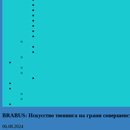
Покраска двери автомобиля
Покраска капота
Покраска крыла автомобиля
Покраска крыши автомобиля
Покраска кузовных деталей
Покраска порогов автомобиля
Полная покраска
ПОЛИРОВКА
Полировка кузова автомобиля
Полировка фар автомобиля
Предпродажная подготовка автомобиля
О НАС
Политика конфиденциальности
ЮгКузоРемонт
ОТЗЫВЫ
ОЦЕНКА ПО ФОТО
Про автомобили
БЛОГ
Видеообзоры автомобилей
СТОИМОСТЬ РАБОТ
BRABUS: Искусство тюнинга на грани совершенс
06.08.2024