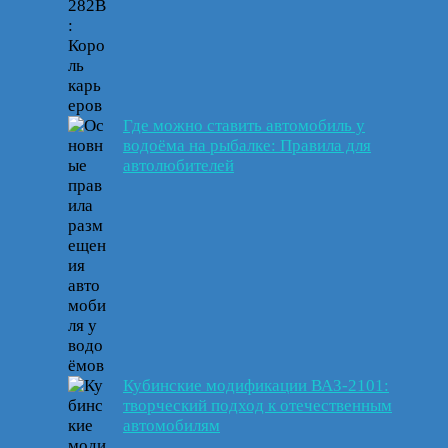
Где можно ставить автомобиль у
водоёма на рыбалке: Правила для
автолюбителей
Кубинские модификации ВАЗ-2101:
творческий подход к отечественным
автомобилям