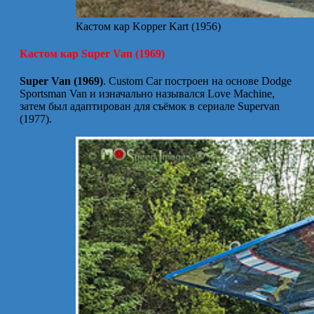
Кастом кар Kopper Kart (1956)
Кастом кар Super Van (1969)
Super Van (1969)
. Custom Car построен на основе Dodge
Sportsman Van и изначально назывался Love Machine,
затем был адаптирован для съёмок в сериале Supervan
(1977).