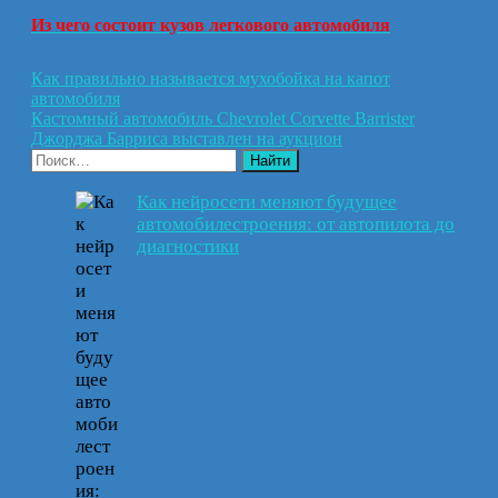
Из чего состоит кузов легкового автомобиля
Навигация
Как правильно называется мухобойка на капот
автомобиля
по
Кастомный автомобиль Chevrolet Corvette Barrister
записям
Джорджа Барриса выставлен на аукцион
Как нейросети меняют будущее
автомобилестроения: от автопилота до
диагностики