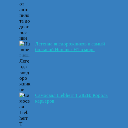
Легенда внедорожников и самый
большой Hummer H1 в мире
Самосвал Liebherr T 282B: Король
карьеров