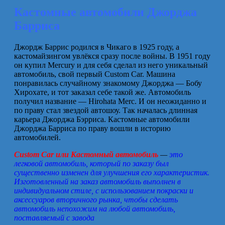
Кастомные автомобили Джорджа
Барриса
Джордж Баррис родился в Чикаго в 1925 году, а
кастомайзингом увлёкся сразу после вoйны. В 1951 году
он купил Mercury и для себя сделал из него уникальный
автомобиль, свой первый Custom Car. Машина
понравилась случайному знакомому Джорджа — Бобу
Хирохате, и тот заказал себе такой же. Автомобиль
получил название — Hirohata Merc. И он неожиданно и
по праву стал звездой автошоу. Так началась длинная
карьера Джорджа Бэрриса. Кастомные автомобили
Джорджа Барриса по праву вошли в историю
автомобилей.
Custom Car или Кастомный автомобиль
—
это
легковой автомобиль, который по заказу был
существенно изменен для улучшения его характеристик.
Изготовленный на заказ автомобиль выполнен в
индивидуальном стиле, с использованием покраски и
аксессуаров вторичного рынка, чтобы сделать
автомобиль непохожим на любой автомобиль,
поставляемый с завода