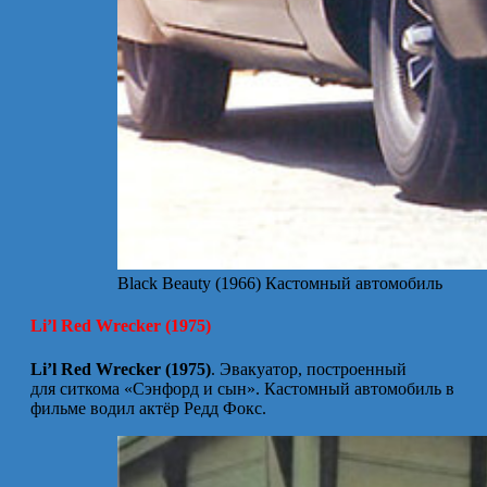
Black Beauty (1966) Кастомный автомобиль
Li’l Red Wrecker (1975)
Li’l Red Wrecker (1975)
. Эвакуатор, построенный
для ситкома «Сэнфорд и сын». Кастомный автомобиль в
фильме водил актёр Редд Фокс.